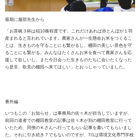
最期に服部先生から
「お茶碗３杯は稲10株程度です。これだけあれば赤とんぼが１羽
産まれると言われています。農家さんが一生懸命お米をつくるこ
とは、生きものを守ることにも繋がるし、棚田の美しい景色を守
ることにも繋がる。みんなはたくさんお米を食べて農家さんを応
援して欲しいし、また今日会った生きものたちに会いたくなった
ら是非、歌見の棚田へ来てほしい」とおっしゃっていました。
番外編
いつもこの「お知らせ」は事務局の佐々木が担当していますが、
前回の達者での棚田教室の記事は佐々木が別の棚田教室に行って
いたため、同僚のＫさんへ行ってもらい記事を書いてもらいまし
た。それに引き続き？でもないのですが、7/1は環境文化専門学校