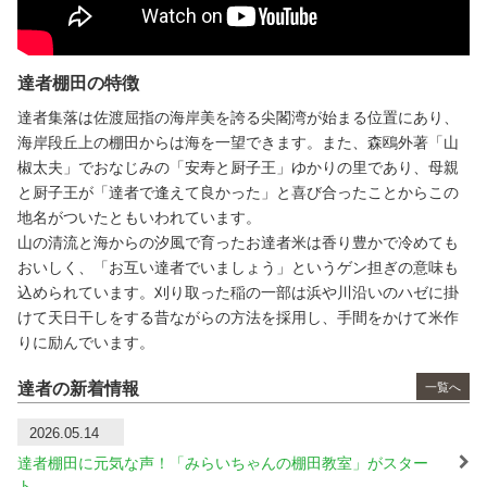
達者棚田の特徴
達者集落は佐渡屈指の海岸美を誇る尖閣湾が始まる位置にあり、
海岸段丘上の棚田からは海を一望できます。また、森鴎外著「山
椒太夫」でおなじみの「安寿と厨子王」ゆかりの里であり、母親
と厨子王が「達者で逢えて良かった」と喜び合ったことからこの
地名がついたともいわれています。
山の清流と海からの汐風で育ったお達者米は香り豊かで冷めても
おいしく、「お互い達者でいましょう」というゲン担ぎの意味も
込められています。刈り取った稲の一部は浜や川沿いのハゼに掛
けて天日干しをする昔ながらの方法を採用し、手間をかけて米作
りに励んでいます。
達者の新着情報
一覧へ
2026.05.14
達者棚田に元気な声！「みらいちゃんの棚田教室」がスター
ト