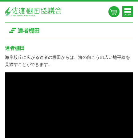
達者棚田
達者棚田
海岸段丘に広がる達者の棚田からは、海の向こうの広い地平線を
見渡すことができます。