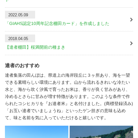
2022.05.09
「GIAHS認定10周年記念棚田カード」を作成しました
2018.04.05
【達者棚田】桜満開前の種まき
達者のおすすめ
達者集落の田んぼは、県道上の海岸段丘に３ヶ所あり、海を一望
できる素晴らしい環境にあります。山から流れるきれいな冷たい
水と、海から吹く汐風で育ったお米は、香りが良く甘みがあり、
冷めるとさらに甘みが増す特徴があります。このような条件で作
られたコシヒカリを『お達者米』と名付けました。(商標登録済み)
「お互い達者でいましょうね」といったゲン担ぎの意味も込め
て、味と名前を気に入っていただけると嬉しいです。