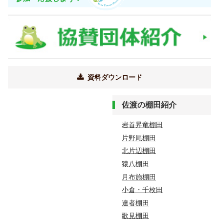
資料ダウンロード
佐渡の棚田紹介
岩首昇竜棚田
片野尾棚田
北片辺棚田
猿八棚田
月布施棚田
小倉・千枚田
達者棚田
歌見棚田