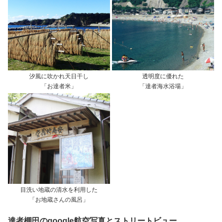
汐風に吹かれ天日干し
透明度に優れた
「お達者米」
「達者海水浴場」
目洗い地蔵の清水を利用した
「お地蔵さんの風呂」
達者棚田のgoogle航空写真とストリートビュー