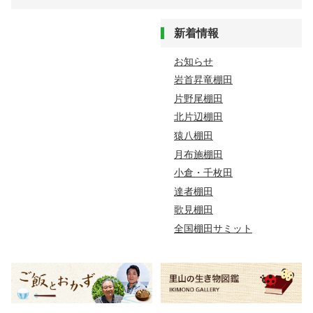
新着情報
お知らせ
岩首昇竜棚田
片野尾棚田
北片辺棚田
猿八棚田
月布施棚田
小倉・千枚田
達者棚田
歌見棚田
全国棚田サミット