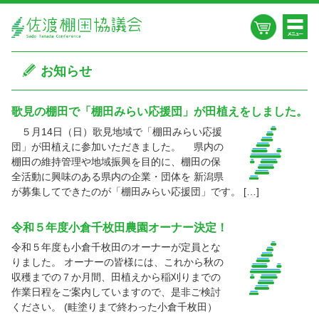
お知らせ
歌見の棚田で「棚田みらい応援団」が田植えをしました。
５月14日（日）歌見地域で「棚田みらい応援
団」が田植えに参加いただきました。 県内の
棚田の維持管理や地域振興を目的に、棚田の保
全活動に興味のある県内の企業・団体を 新潟県
が募集してできたのが「棚田みらい応援団」です。 […]
令和５年度小倉千枚田農園オーナー決定！
令和５年度も小倉千枚田のオーナーが定員とな
りました。 オーナーの皆様には、これから秋の
収穫までの７か月間、田植えから稲刈りまでの
作業日程をご案内していますので、是非ご検討
ください。 (畦塗りまで終わった小倉千枚田）