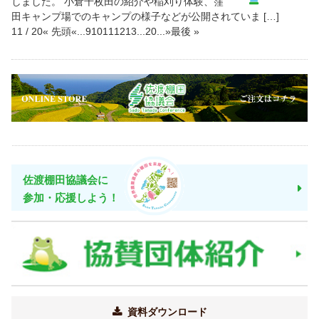
しました。 小倉千枚田の紹介や稲刈り体験、窪
田キャンプ場でのキャンプの様子などが公開されていま […]
11 / 20
« 先頭
«
...
9
10
11
12
13
...
20
...
»
最後 »
佐渡棚田協議会に
参加・応援しよう！
資料ダウンロード