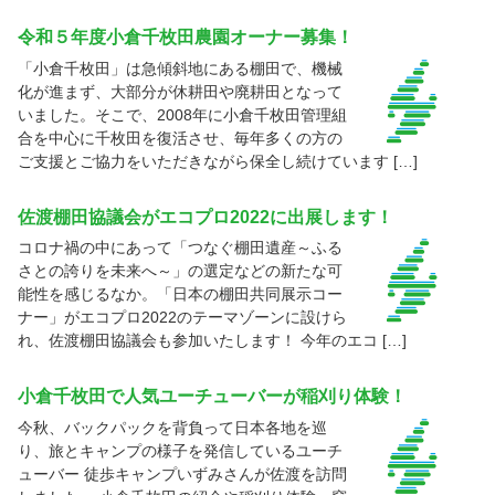
令和５年度小倉千枚田農園オーナー募集！
「小倉千枚田」は急傾斜地にある棚田で、機械
化が進まず、大部分が休耕田や廃耕田となって
いました。そこで、2008年に小倉千枚田管理組
合を中心に千枚田を復活させ、毎年多くの方の
ご支援とご協力をいただきながら保全し続けています […]
佐渡棚田協議会がエコプロ2022に出展します！
コロナ禍の中にあって「つなぐ棚田遺産～ふる
さとの誇りを未来へ～」の選定などの新たな可
能性を感じるなか。「日本の棚田共同展示コー
ナー」がエコプロ2022のテーマゾーンに設けら
れ、佐渡棚田協議会も参加いたします！ 今年のエコ […]
小倉千枚田で人気ユーチューバーが稲刈り体験！
今秋、バックパックを背負って日本各地を巡
り、旅とキャンプの様子を発信しているユーチ
ューバー 徒歩キャンプいずみさんが佐渡を訪問