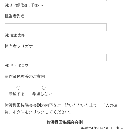
例) 新潟県佐渡市千種232
担当者氏名
例) 佐渡 太郎
担当者フリガナ
例) サド タロウ
農作業体験等のご案内
希望する
希望しない
佐渡棚田協議会会則の内容をご一読いただいた上で、「入力確
認」ボタンをクリックしてください。
佐渡棚田協議会会則
平成24年6月16日 制定