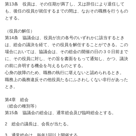
第13条 役員は、その任期が満了し、又は辞任により退任して
も、後任の役員が就任するまでの間は、なおその職務を行うもの
とする。
（役員の解任）
第14条 協議会は、役員が次の各号のいずれかに該当するとき
は、総会の議決を経て、その役員を解任することができる。この
場合においては、協議会は、その総会の開催の日の３０日前まで
に、その役員に対し、その旨を書面をもって通知し、かつ、議決
の前に弁明する機会を与えるものとする。
心身の故障のため、職務の執行に堪えないと認められるとき。
職務上の義務違反その他役員たるにふさわしくない非行があった
とき。
第4章 総会
（総会の種別等）
第15条 協議会の総会は、通常総会及び臨時総会とする。
2 総会の議長は、会長が当たる。
3 通常総会は、毎年1回以上開催する。