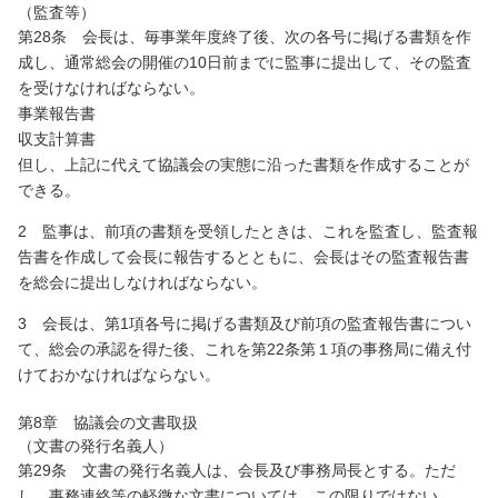
（監査等）
第28条 会長は、毎事業年度終了後、次の各号に掲げる書類を作
成し、通常総会の開催の10日前までに監事に提出して、その監査
を受けなければならない。
事業報告書
収支計算書
但し、上記に代えて協議会の実態に沿った書類を作成することが
できる。
2 監事は、前項の書類を受領したときは、これを監査し、監査報
告書を作成して会長に報告するとともに、会長はその監査報告書
を総会に提出しなければならない。
3 会長は、第1項各号に掲げる書類及び前項の監査報告書につい
て、総会の承認を得た後、これを第22条第１項の事務局に備え付
けておかなければならない。
第8章 協議会の文書取扱
（文書の発行名義人）
第29条 文書の発行名義人は、会長及び事務局長とする。ただ
し、事務連絡等の軽微な文書については、この限りではない。