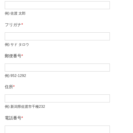
例) 佐渡 太郎
フリガナ
*
例) サド タロウ
郵便番号
*
例) 952-1292
住所
*
例) 新潟県佐渡市千種232
電話番号
*